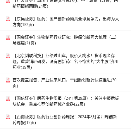
【广发证券】
周度全追踪(9月第2期)：中上游景气改善，创
新药情绪回暖(24页)
【东吴证券】
医药：国产创新药颇具全球竞争力，出海为大
方向(152页)
【国金证券】
生物制药行业研究：肿瘤创新药大梳理（二）
肺癌篇(71页)
【北京韬联科技】
业绩过山车，股价大跳水！货币现金存
疑，重营销轻研发，没有创新药：名不符实的“大牛股”济川
药业(19页)
首次覆盖报告：产业迎来风口，干细胞创新药快速推进(30
页)
【国信证券】
医药生物周报（24年第29周）：关注中报后板
块机会，重点推荐创新药械产业链(22页)
【西南证券】
医药行业创新药周报：2024年8月第四周创新
药周报(17页)