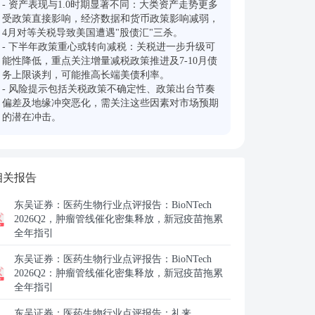
- 资产表现与1.0时期显著不同：大类资产走势更多
受政策直接影响，经济数据和货币政策影响减弱，
4月对等关税导致美国遭遇"股债汇"三杀。

- 下半年政策重心或转向减税：关税进一步升级可
能性降低，重点关注增量减税政策推进及7-10月债
务上限谈判，可能推高长端美债利率。

- 风险提示包括关税政策不确定性、政策出台节奏
偏差及地缘冲突恶化，需关注这些因素对市场预期
的潜在冲击。
相关报告
东吴证券：
医药生物行业点评报告：BioNTech
2026Q2，肿瘤管线催化密集释放，新冠疫苗拖累
全年指引
东吴证券：
医药生物行业点评报告：BioNTech
2026Q2：肿瘤管线催化密集释放，新冠疫苗拖累
全年指引
东吴证券：
医药生物行业点评报告：礼来