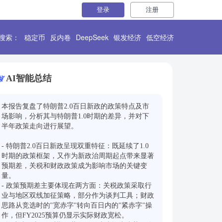
登录
注册
搜索：
稳定币
反内卷
DeepSeek
银发经济
低空经济
AI智能总结
本报告复盘了特朗普2.0百日新政的政策特点及市
场影响，分析其与特朗普1.0时期的差异，并对下
半年政策走向进行展望。

- 特朗普2.0百日新政呈现双重特征：既延续了1.0
时期的政策框架，又作为新政治周期起点带来显著
预期差，关税和财政政策成为影响市场的关键变
量。

- 政策预期差主要体现在两方面：关税政策采取行
业与地区双线加征策略，部分作为谈判工具；财政
思路从竞选时的"宽赤字"转向百日内的"紧赤字"操
作，但FY2025预算仍显示实际财政宽松。
