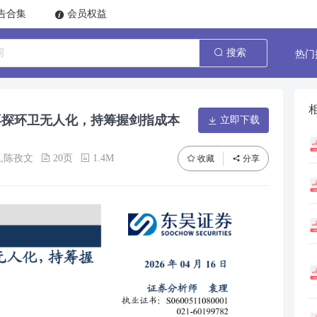
告合集
会员权益
热门
搜索
再探环卫无人化，持筹握剑指成本
立即下载
,陈孜文
20页
1.4M
收藏
分享