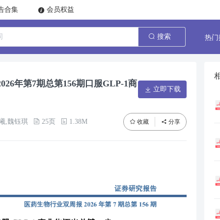
告合集
会员权益
热门
搜索
6年第7期总第156期口服GLP-1商
立即下载
曦,魏钰琪
25页
1.38M
收藏
分享