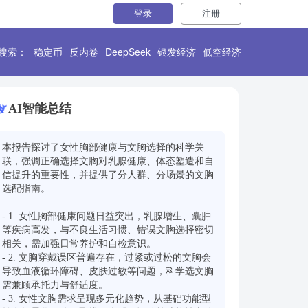
登录
注册
搜索：
稳定币
反内卷
DeepSeek
银发经济
低空经济
AI智能总结
本报告探讨了女性胸部健康与文胸选择的科学关
联，强调正确选择文胸对乳腺健康、体态塑造和自
信提升的重要性，并提供了分人群、分场景的文胸
选配指南。

- 1. 女性胸部健康问题日益突出，乳腺增生、囊肿
等疾病高发，与不良生活习惯、错误文胸选择密切
相关，需加强日常养护和自检意识。

- 2. 文胸穿戴误区普遍存在，过紧或过松的文胸会
导致血液循环障碍、皮肤过敏等问题，科学选文胸
需兼顾承托力与舒适度。

- 3. 女性文胸需求呈现多元化趋势，从基础功能型