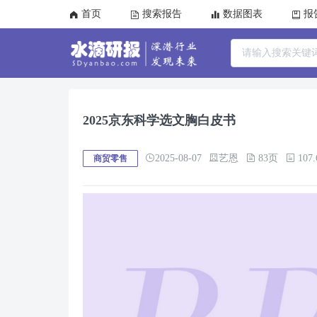
首页
搜索报告
数据图表
报
2025京东科学选文胸白皮书
2025-08-07
艺恩
83页
107
商贸零售