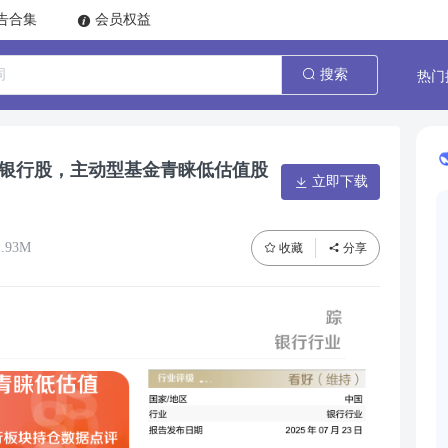
告合集
会员权益
热门
搜索
配银行股，主动型基金青睐低估值股
立即下载
.93M
收藏
分享