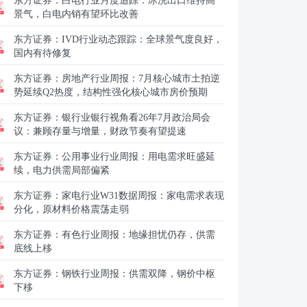
东方证券：
白电行业月度追踪：冰洗出口维持高
景气，白电内销有望环比改善
东方证券：
IVD行业动态跟踪：全球景气度良好，
国内有待修复
东方证券：
房地产行业周报：7月核心城市土拍逆
势延续Q2热度，结构性强化核心城市房价预期
东方证券：
银行业银行视角看26年7月政治局会
议：兼顾存量与增量，财政节奏有望提速
东方证券：
公用事业行业周报：用电需求旺盛延
续，电力供需局部偏紧
东方证券：
家电行业W31数据周报：家电需求表现
分化，原材料价格震荡走弱
东方证券：
有色行业周报：地缘担忧仍存，供需
底线上移
东方证券：
钢铁行业周报：供需双降，钢价中枢
下移