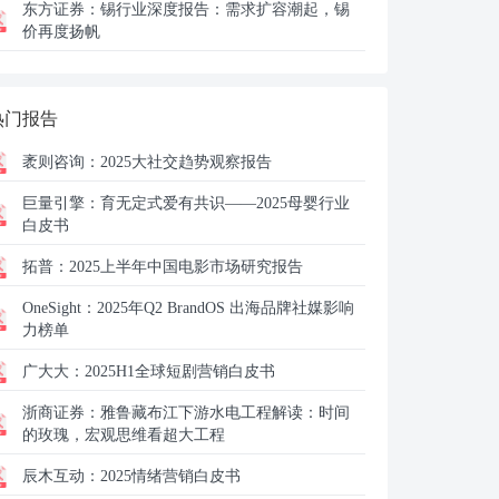
东方证券：
锡行业深度报告：需求扩容潮起，锡
价再度扬帆
热门报告
袤则咨询：
2025大社交趋势观察报告
巨量引擎：
育无定式爱有共识——2025母婴行业
白皮书
拓普：
2025上半年中国电影市场研究报告
OneSight：
2025年Q2 BrandOS 出海品牌社媒影响
力榜单
广大大：
2025H1全球短剧营销白皮书
浙商证券：
雅鲁藏布江下游水电工程解读：时间
的玫瑰，宏观思维看超大工程
辰木互动：
2025情绪营销白皮书