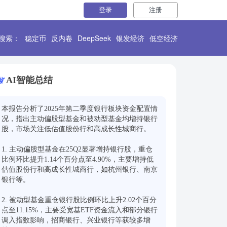
登录
注册
搜索：
稳定币
反内卷
DeepSeek
银发经济
低空经济
AI智能总结
本报告分析了2025年第二季度银行板块资金配置情
况，指出主动偏股型基金和被动型基金均增持银行
股，市场关注低估值股份行和高成长性城商行。

1. 主动偏股型基金在25Q2显著增持银行股，重仓
比例环比提升1.14个百分点至4.90%，主要增持低
估值股份行和高成长性城商行，如杭州银行、南京
银行等。

2. 被动型基金重仓银行股比例环比上升2.02个百分
点至11.15%，主要受宽基ETF资金流入和部分银行
调入指数影响，招商银行、兴业银行等获较多增