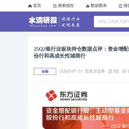
首页
搜索报告
数据图表
报
25Q2银行业板块持仓数据点评：资金增
份行和高成长性城商行
2025-07-23
东方证券
8页
1
金融