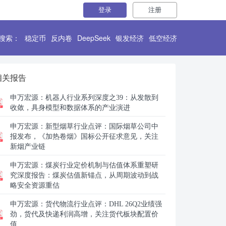
登录
注册
搜索：
稳定币
反内卷
DeepSeek
银发经济
低空经济
相关报告
申万宏源：
机器人行业系列深度之39：从发散到
收敛，具身模型和数据体系的产业演进
申万宏源：
新型烟草行业点评：国际烟草公司中
报发布，《加热卷烟》国标公开征求意见，关注
新烟产业链
申万宏源：
煤炭行业定价机制与估值体系重塑研
究深度报告：煤炭估值新锚点，从周期波动到战
略安全资源重估
申万宏源：
货代物流行业点评：DHL 26Q2业绩强
劲，货代及快递利润高增，关注货代板块配置价
值