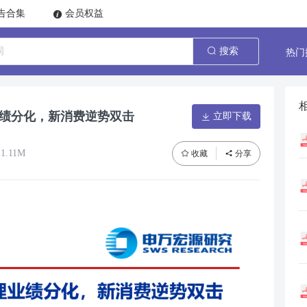
告合集
会员权益
热门
搜索
业绩分化，新消费逆势双击
立即下载
1.11M
收藏
分享