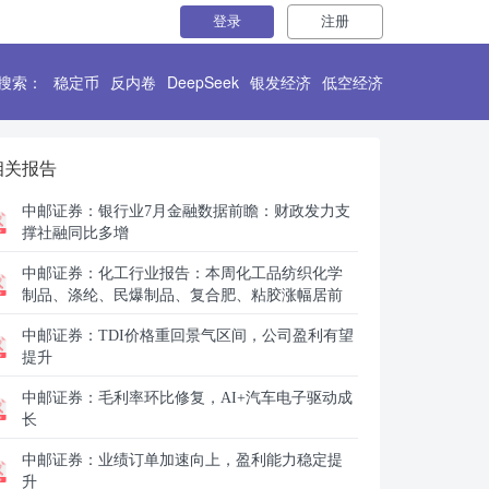
登录
注册
搜索：
稳定币
反内卷
DeepSeek
银发经济
低空经济
相关报告
中邮证券：
银行业7月金融数据前瞻：财政发力支
撑社融同比多增
中邮证券：
化工行业报告：本周化工品纺织化学
制品、涤纶、民爆制品、复合肥、粘胶涨幅居前
中邮证券：
TDI价格重回景气区间，公司盈利有望
提升
中邮证券：
毛利率环比修复，AI+汽车电子驱动成
长
中邮证券：
业绩订单加速向上，盈利能力稳定提
升