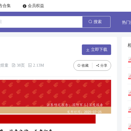
告合集
会员权益
热门
搜索
立即下载
王煜童
38页
2.13M
收藏
分享