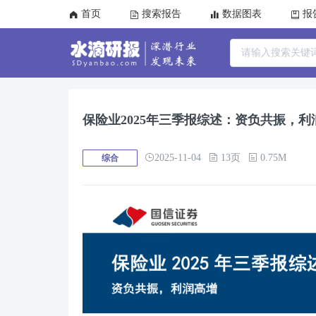
首页
搜索报告
数据图表
报
保险业2025年三季报综述：资负共振，利
2025-11-04
13页
0.75M
综合