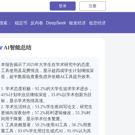
登录
注册
搜索：
稳定币
反内卷
DeepSeek
银发经济
低空经济
AI智能总结
本报告揭示了2025年大学生在学术研究中的态度、
工具使用及花费情况，显示超四成学生计划继续深
造，超半数面临查重焦虑并依赖AI工具提升效率。

1. 学术态度积极：92.2%的大学生追求学术进步，
41%计划毕业后继续深造，33.8%以学术创新为目
标，显示学术热情高涨。

2. 学术生活特点：53.2%学生夜间写论文，研究生
更倾向深夜创作；57.2%耗时逻辑修改，55.3%时
间用于降重，显示学术任务繁重。

3. 工具依赖显著：59.2%使用AI工具，56.2%用查
重工具；93.6%学生用过生成式AI，91.6%认为其