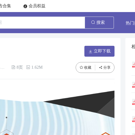
告合集
会员权益
热门
搜索
立即下载
所
8页
1.62M
收藏
分享