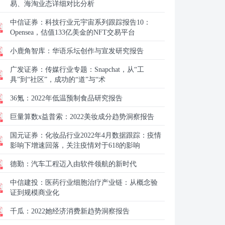
易、海淘业态详细对比分析
中信证券：
科技行业元宇宙系列跟踪报告10：
Opensea，估值133亿美金的NFT交易平台
小鹿角智库：
华语乐坛创作与宣发研究报告
广发证券：
传媒行业专题：Snapchat，从“工
具”到“社区”，成功的“道”与“术
36氪：
2022年低温预制食品研究报告
巨量算数x益普索：
2022美妆成分趋势洞察报告
国元证券：
化妆品行业2022年4月数据跟踪：疫情
影响下增速回落，关注疫情对于618的影响
德勤：
汽车工程迈入由软件领航的新时代
中信建投：
医药行业细胞治疗产业链：从概念验
证到规模商业化
千瓜：
2022她经济消费新趋势洞察报告