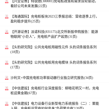
【兴业证券】
特锐德(300001)充电桩政策和需求双轮驱动，
看好公司未来发展(22页)
【海通国际】
充电桩板块2023三季报总结：营收逐季上行，
盈利稳步提升(25页)
【开源证券】
派诺科技(831175)北交所新股申购报告：能源
物联网“小巨人”，充电桩产品扩产起势(31页)
【头豹研究院】
公共充电桩用磁性元件 头豹词条报告系列
(18页)
【头豹研究院】
公共充电桩用充电模块 头豹词条报告系列
(17页)
沙利文+中国充电桩功率驱动器行业独立研究报告(34页)
【中信建投】
充电桩行业深度报告：柳暗花明又一村，充电
桩迎黄金期(67页)
【中信建投】
电力设备行业新型电力系统报告（二）：聚能
入网，充电桩运营商如何变身“负荷聚合商”(20页)