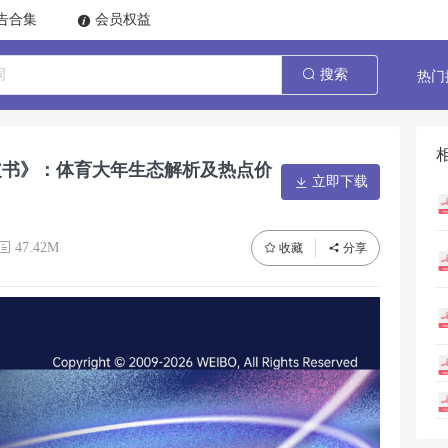
告合集
会员权益
热门
搜索
皮书》：体育大年生态解析及热点价
立即下载
47.42M
收藏
分享