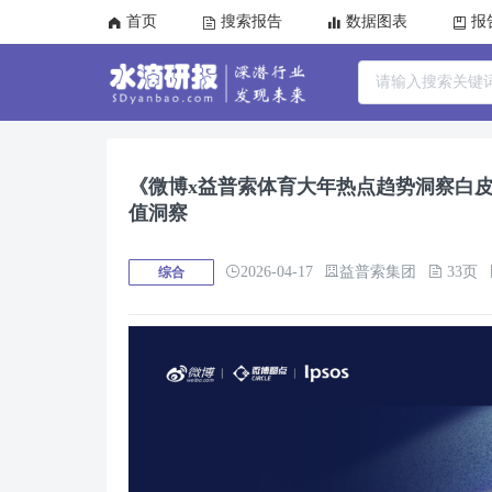
首页
搜索报告
数据图表
报
《微博x益普索体育大年热点趋势洞察白
值洞察
2026-04-17
益普索集团
33页
综合