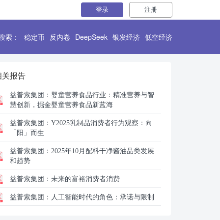
登录
注册
搜索：
稳定币
反内卷
DeepSeek
银发经济
低空经济
相关报告
益普索集团：
婴童营养食品行业：精准营养与智
慧创新，掘金婴童营养食品新蓝海
益普索集团：
Y2025乳制品消费者行为观察：向
「阳」而生
益普索集团：
2025年10月配料干净酱油品类发展
和趋势
益普索集团：
未来的富裕消费者消费
益普索集团：
人工智能时代的角色：承诺与限制