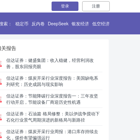
登录
注册
搜索：
稳定币
反内卷
DeepSeek
银发经济
低空经济
相关报告
信达证券：
健盛集团：收入稳健，经营利润改
善，股东回报亮眼
信达证券：
煤炭开采行业深度报告：美国缺电系
列研究：历史成因与现实影响
信达证券：
节能降碳行业深度报告一：三年攻坚
行动开启，节能设备厂商迎历史性机遇
信达证券：
石油篇·格局修整：美以伊战争搅动下
石化行业景气周期演进的新格局与新路径
信达证券：
煤炭开采行业周报：港口库存持续去
化，煤价有望偏强运行