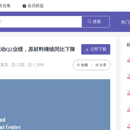
告合集
会员权益
热门
搜索
扰动Q2业绩，原材料继续同比下降
立即下载
洪英东
25页
1.29M
收藏
分享