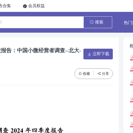
告合集
会员权益
热门
搜索
指数报告：中国小微经营者调查--北大-
立即下载
收藏
分享