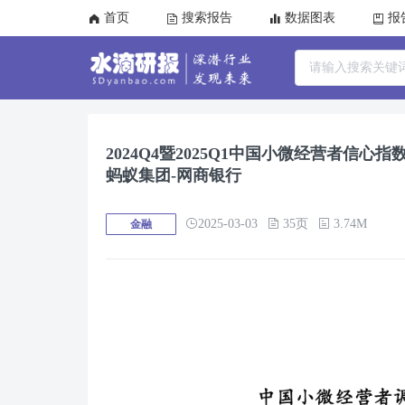
首页
搜索报告
数据图表
报
2024Q4暨2025Q1中国小微经营者信心
蚂蚁集团-网商银行
2025-03-03
35页
3.74M
金融