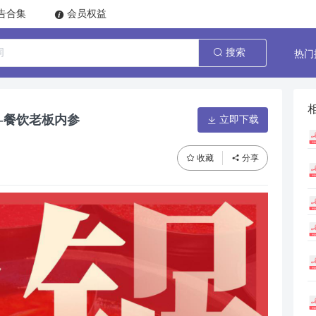
告合集
会员权益
热门
搜索
务-餐饮老板内参
立即下载
收藏
分享