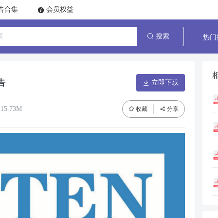
告合集
会员权益
热门
搜索
告
立即下载
15.73M
收藏
分享