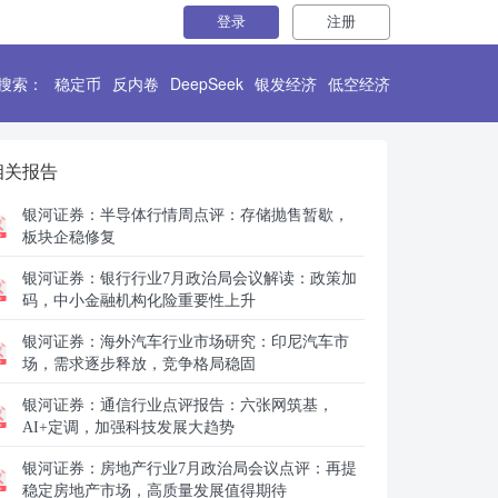
登录
注册
搜索：
稳定币
反内卷
DeepSeek
银发经济
低空经济
相关报告
银河证券：
半导体行情周点评：存储抛售暂歇，
板块企稳修复
银河证券：
银行行业7月政治局会议解读：政策加
码，中小金融机构化险重要性上升
银河证券：
海外汽车行业市场研究：印尼汽车市
场，需求逐步释放，竞争格局稳固
银河证券：
通信行业点评报告：六张网筑基，
AI+定调，加强科技发展大趋势
银河证券：
房地产行业7月政治局会议点评：再提
稳定房地产市场，高质量发展值得期待