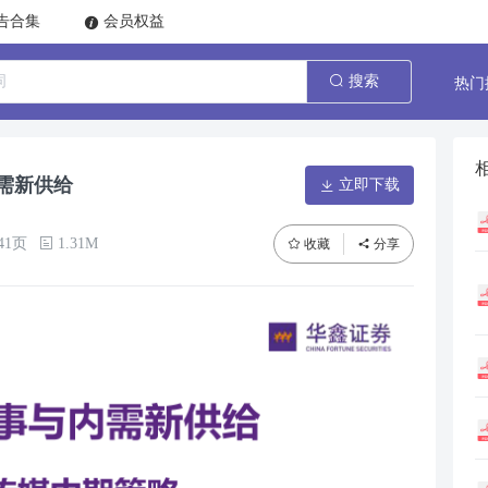
告合集
会员权益
热门
搜索
内需新供给
立即下载
41页
1.31M
收藏
分享