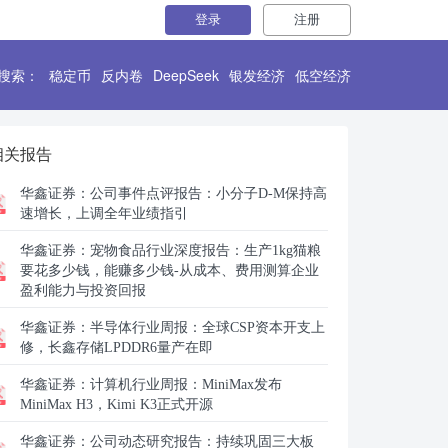
登录
注册
搜索：
稳定币
反内卷
DeepSeek
银发经济
低空经济
相关报告
华鑫证券：
公司事件点评报告：小分子D-M保持高
速增长，上调全年业绩指引
华鑫证券：
宠物食品行业深度报告：生产1kg猫粮
要花多少钱，能赚多少钱-从成本、费用测算企业
盈利能力与投资回报
华鑫证券：
半导体行业周报：全球CSP资本开支上
修，长鑫存储LPDDR6量产在即
华鑫证券：
计算机行业周报：MiniMax发布
MiniMax H3，Kimi K3正式开源
华鑫证券：
公司动态研究报告：持续巩固三大板