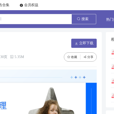
告合集
会员权益
热门
搜索
立即下载
30页
5.35M
收藏
分享