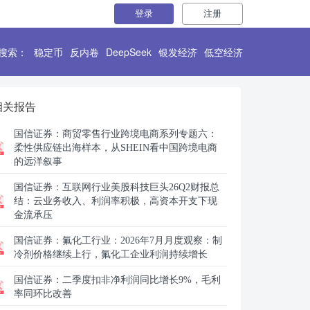
登录
注册
搜索：
稳定币
反内卷
DeepSeek
银发经济
低空经济
相关报告
国信证券：
商贸零售行业跨境电商系列专题六：
柔性供应链出海样本，从SHEIN看中国跨境电商
的远洋叙事
国信证券：
互联网行业美股科技巨头26Q2财报总
结：云业务收入、利润率积极，高资本开支下现
金流承压
国信证券：
氟化工行业：2026年7月月度观察：制
冷剂价格继续上行，氟化工企业利润持续增长
国信证券：
二季度扣非净利润同比增长9%，毛利
率同环比改善