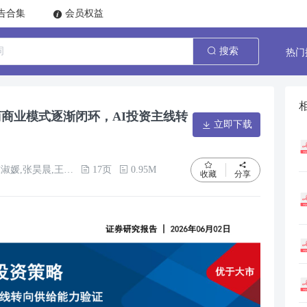
告合集
会员权益
热门
搜索
商商业模式逐渐闭环，AI投资主线转
立即下载
,张昊晨,王颖婕,刘子谭
17页
0.95M
收藏
分享