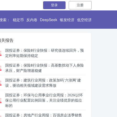
登录
注册
搜索：
稳定币
反内卷
DeepSeek
银发经济
低空经济
相关报告
国投证券：
保险Ⅱ行业快报：研究值连续回升，预
定利率短期保持稳定
国投证券：
保险Ⅱ行业快报：高基数扰动下人身险
承压，财产险增速稳健
国投证券：
建筑行业周报：政策加码‘六张网’建
设，驱动相关领域建设需求释放
国投证券：
环保与公用事业行业周报：2026Q2环
保公用行业配置比例回落，关注业绩优异的低位
标的
国投证券：
房地产行业周报：百强房企淡季销售