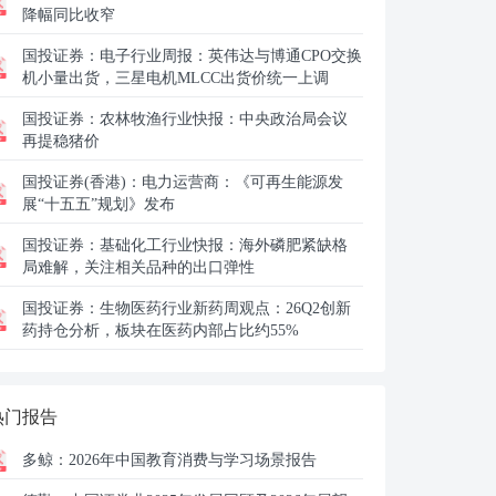
降幅同比收窄
国投证券：
电子行业周报：英伟达与博通CPO交换
机小量出货，三星电机MLCC出货价统一上调
国投证券：
农林牧渔行业快报：中央政治局会议
再提稳猪价
国投证券(香港)：
电力运营商：《可再生能源发
展“十五五”规划》发布
国投证券：
基础化工行业快报：海外磷肥紧缺格
局难解，关注相关品种的出口弹性
国投证券：
生物医药行业新药周观点：26Q2创新
药持仓分析，板块在医药内部占比约55%
热门报告
多鲸：
2026年中国教育消费与学习场景报告