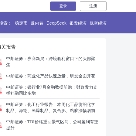
登录
注册
搜索：
稳定币
反内卷
DeepSeek
银发经济
低空经济
相关报告
中邮证券：
券商新局：跨境套利窗口下的头部聚
焦
中邮证券：
商业化产品快速放量，研发全面开花
中邮证券：
银行业7月金融数据前瞻：财政发力支
撑社融同比多增
中邮证券：
化工行业报告：本周化工品纺织化学
制品、涤纶、民爆制品、复合肥、粘胶涨幅居前
中邮证券：
TDI价格重回景气区间，公司盈利有望
提升