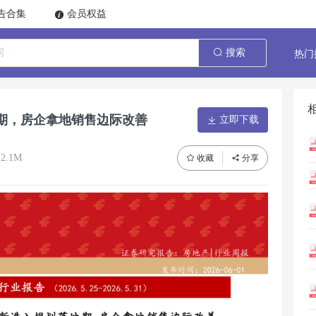
告合集
会员权益
热门
搜索
期，房企拿地销售边际改善
立即下载
2.1M
收藏
分享