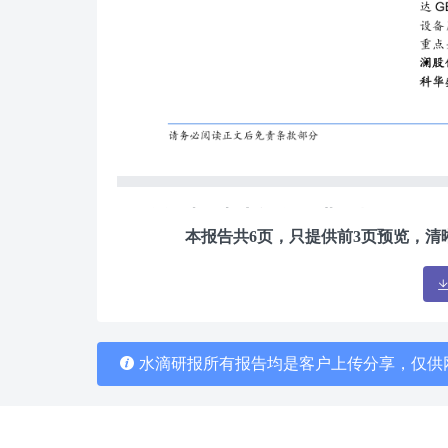
[国海证券]:电力设备行业周报：Sp
本报告共6页，只提供前3页预览，
击即可下载。报告格式为PDF，大小0
水滴研报所有报告均是客户上传分享，仅供