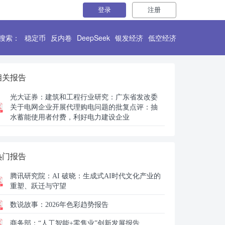
登录
注册
搜索：
稳定币
反内卷
DeepSeek
银发经济
低空经济
相关报告
光大证券：
建筑和工程行业研究：广东省发改委
关于电网企业开展代理购电问题的批复点评：抽
水蓄能使用者付费，利好电力建设企业
热门报告
腾讯研究院：
AI 破晓：生成式AI时代文化产业的
重塑、跃迁与守望
数说故事：
2026年色彩趋势报告
商务部：
“人工智能+零售业”创新发展报告