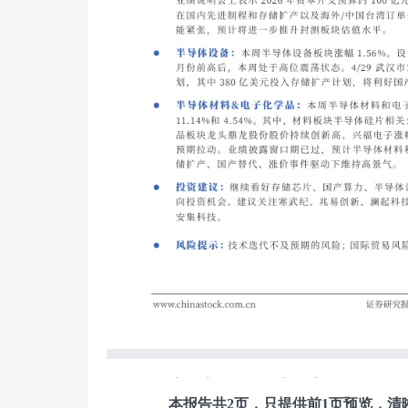
[银河证券]:半导体行情周点评：跟
本报告共2页，只提供前1页预览，
报告格式为PDF，大小0.71M，页数