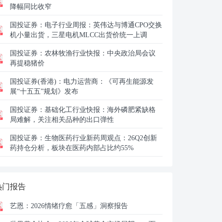
降幅同比收窄
国投证券：
电子行业周报：英伟达与博通CPO交换
机小量出货，三星电机MLCC出货价统一上调
国投证券：
农林牧渔行业快报：中央政治局会议
再提稳猪价
国投证券(香港)：
电力运营商：《可再生能源发
展“十五五”规划》发布
国投证券：
基础化工行业快报：海外磷肥紧缺格
局难解，关注相关品种的出口弹性
国投证券：
生物医药行业新药周观点：26Q2创新
药持仓分析，板块在医药内部占比约55%
热门报告
艺恩：
2026情绪疗愈「五感」洞察报告