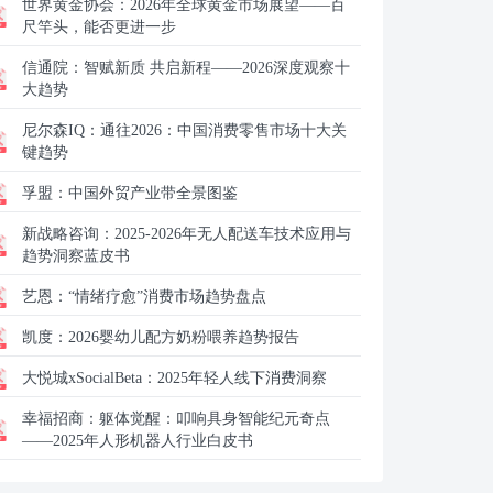
世界黄金协会：
2026年全球黄金市场展望——百
尺竿头，能否更进一步
信通院：
智赋新质 共启新程——2026深度观察十
大趋势
尼尔森IQ：
通往2026：中国消费零售市场十大关
键趋势
孚盟：
中国外贸产业带全景图鉴
新战略咨询：
2025-2026年无人配送车技术应用与
趋势洞察蓝皮书
艺恩：
“情绪疗愈”消费市场趋势盘点
凯度：
2026婴幼儿配方奶粉喂养趋势报告
大悦城xSocialBeta：
2025年轻人线下消费洞察
幸福招商：
躯体觉醒：叩响具身智能纪元奇点
——2025年人形机器人行业白皮书