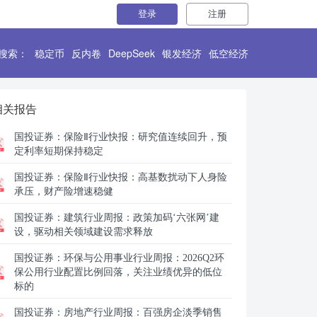
登录
注册
搜索：
稳定币
反内卷
DeepSeek
银发经济
低空经济
相关报告
国投证券：
保险Ⅱ行业快报：研究值连续回升，预
定利率短期保持稳定
国投证券：
保险Ⅱ行业快报：高基数扰动下人身险
承压，财产险增速稳健
国投证券：
建筑行业周报：政策加码‘六张网’建
设，驱动相关领域建设需求释放
国投证券：
环保与公用事业行业周报：2026Q2环
保公用行业配置比例回落，关注业绩优异的低位
标的
国投证券：
房地产行业周报：百强房企淡季销售