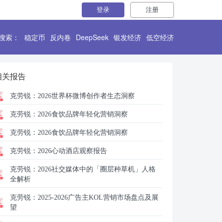
登录
注册
搜索：
稳定币
反内卷
DeepSeek
银发经济
低空经济
相关报告
克劳锐：
2026世界杯微博创作者生态洞察
克劳锐：
2026食饮品牌年轻化营销洞察
克劳锐：
2026食饮品牌年轻化营销洞察
克劳锐：
2026心动酒店观察报告
克劳锐：
2026社交媒体中的「圈层种草机」人格
全解析
克劳锐：
2025-2026广告主KOL营销市场盘点及展
望