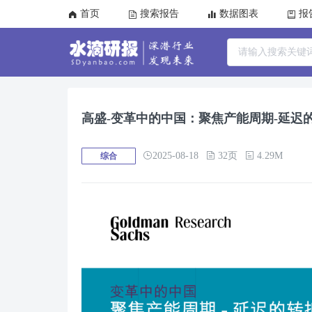
首页
搜索报告
数据图表
报
高盛-变革中的中国：聚焦产能周期-延迟
2025-08-18
32页
4.29M
综合