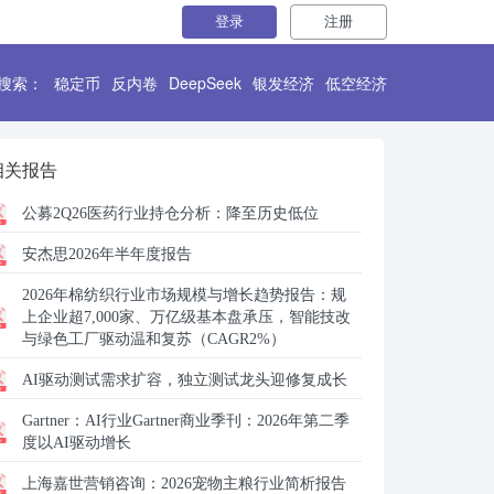
登录
注册
搜索：
稳定币
反内卷
DeepSeek
银发经济
低空经济
相关报告
公募2Q26医药行业持仓分析：降至历史低位
安杰思2026年半年度报告
2026年棉纺织行业市场规模与增长趋势报告：规
上企业超7,000家、万亿级基本盘承压，智能技改
与绿色工厂驱动温和复苏（CAGR2%）
AI驱动测试需求扩容，独立测试龙头迎修复成长
Gartner：
AI行业Gartner商业季刊：2026年第二季
度以AI驱动增长
上海嘉世营销咨询：
2026宠物主粮行业简析报告