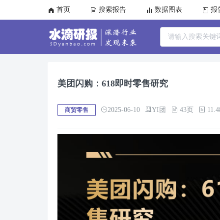
首页
搜索报告
数据图表
报
美团闪购：618即时零售研究
2025-06-10
YI团
43页
11.
商贸零售