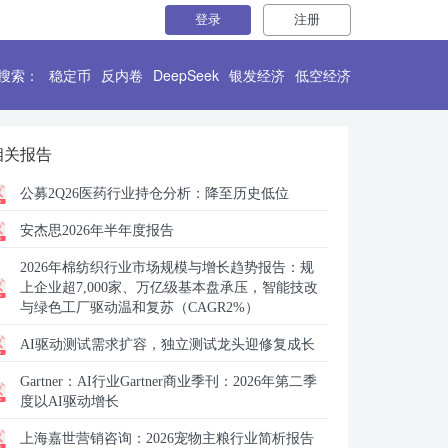
登录
注册
搜索：
稳定币
反内卷
DeepSeek
银发经济
低空经济
相关报告
公募2Q26医药行业持仓分析：降至历史低位
安杰思2026年半年度报告
2026年棉纺织行业市场规模与增长趋势报告：规
上企业超7,000家、万亿级基本盘承压，智能技改
与绿色工厂驱动温和复苏（CAGR2%）
AI驱动测试需求扩容，独立测试龙头迎修复成长
Gartner：
AI行业Gartner商业季刊：2026年第二季
度以AI驱动增长
上海嘉世营销咨询：
2026宠物主粮行业简析报告