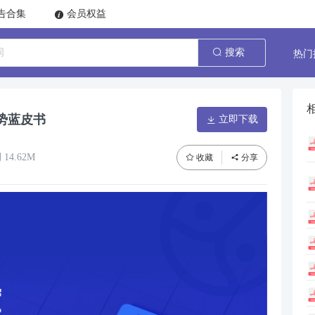
告合集
会员权益
热门
搜索
势蓝皮书
立即下载
14.62M
收藏
分享