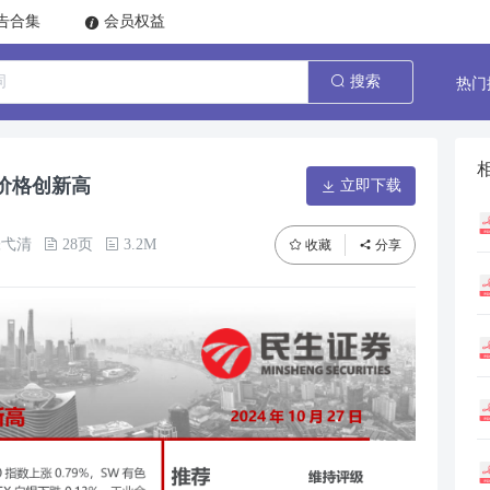
告合集
会员权益
热门
搜索
价格创新高
立即下载
张弋清
28页
3.2M
收藏
分享