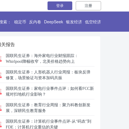
登录
注册
搜索：
稳定币
反内卷
DeepSeek
银发经济
低空经济
相关报告
国联民生证券：
海外家电行业财报跟踪：
Whirlpool降幅收窄，北美价格趋势向上
国联民生证券：
人形机器人行业周报：板块反弹
修复，场景验证与资本加码共振
国联民生证券：
家电行业事件点评：如何看FCC新
规对扫地机行业影响？
国联民生证券：
教育行业周报：聚力科教创新发
展，深耕民生教育服务
国联民生证券：
计算机行业事件点评-从“码农”到
FDE：计算机行业重估的关键