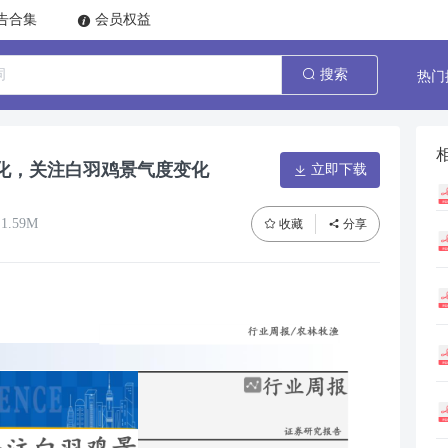
告合集
会员权益
热门
搜索
化，关注白羽鸡景气度变化
立即下载
1.59M
收藏
分享