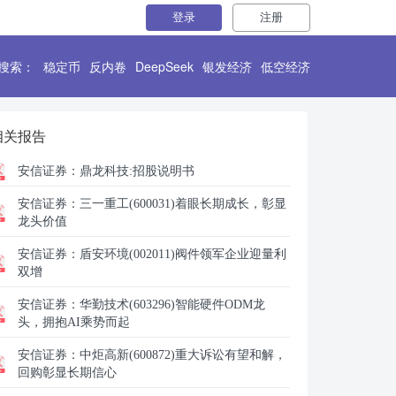
登录
注册
搜索：
稳定币
反内卷
DeepSeek
银发经济
低空经济
相关报告
安信证券：
鼎龙科技:招股说明书
安信证券：
三一重工(600031)着眼长期成长，彰显
龙头价值
安信证券：
盾安环境(002011)阀件领军企业迎量利
双增
安信证券：
华勤技术(603296)智能硬件ODM龙
头，拥抱AI乘势而起
安信证券：
中炬高新(600872)重大诉讼有望和解，
回购彰显长期信心