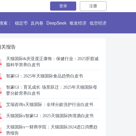
登录
注册
搜索：
稳定币
反内卷
DeepSeek
银发经济
低空经济
相关报告
天猫国际&庆亚度正康饰：
保健行业：2025肝脏减
脂科学营养白皮书
智篆GI：
2025年天猫国际食品趋势白皮书
智篆GI：
育见成长·场景跃迁：2025年天猫国际母
婴分龄营养白皮书
艾瑞咨询x天猫国际：
全球分龄洗护行业白皮书
天猫国际x智篆GI：
2025天猫国际跨境酒白皮书
天猫国际x一财商学院：
天猫国际2024进口消费趋
势报告